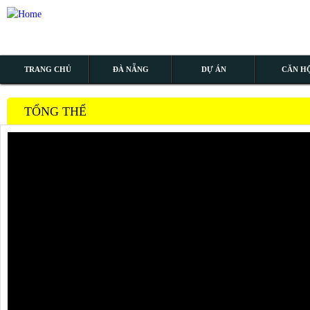
TRANG CHỦ
ĐÀ NẴNG
DỰ ÁN
CĂN H
TỔNG THỂ
MẶT BẰNG TẦNG
Mặt bằng tầng hầm
Mặt bằng tần
TỔNG THỂ
TÒA ĐÔNG
TÒA TÂY
MẶT BẰNG CĂN HỘ
TIỆN ÍCH
AN NINH