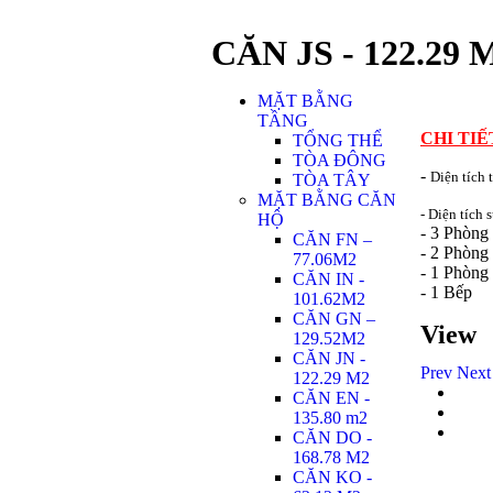
CĂN JS - 122.29 
MẶT BẰNG
TẦNG
CHI TIẾ
TỔNG THỂ
TÒA ĐÔNG
-
Diện tích 
TÒA TÂY
MẶT BẰNG CĂN
- Diện tích
HỘ
- 3 Phòng
CĂN FN –
- 2 Phòng
77.06M2
- 1 Phòng
CĂN IN -
- 1 Bếp
101.62M2
CĂN GN –
View
129.52M2
CĂN JN -
Prev
Next
122.29 M2
CĂN EN -
135.80 m2
CĂN DO -
168.78 M2
CĂN KO -