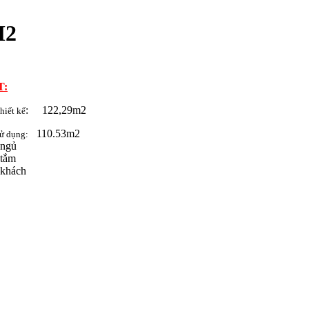
M2
T:
: 122,29m2
thiết kế
110.53m2
 sử dụng:
 ngủ
 tắm
 khách