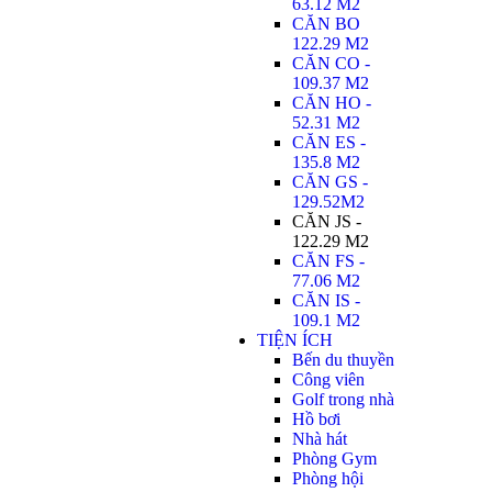
63.12 M2
CĂN BO
122.29 M2
CĂN CO -
109.37 M2
CĂN HO -
52.31 M2
CĂN ES -
135.8 M2
CĂN GS -
129.52M2
CĂN JS -
122.29 M2
CĂN FS -
77.06 M2
CĂN IS -
109.1 M2
TIỆN ÍCH
Bến du thuyền
Công viên
Golf trong nhà
Hồ bơi
Nhà hát
Phòng Gym
Phòng hội