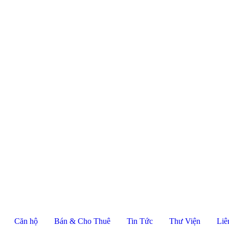
Căn hộ
Bán & Cho Thuê
Tin Tức
Thư Viện
Liê