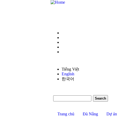
Tiếng Việt
English
한국어
Search form
Search
Trang chủ
Đà Nẵng
Dự án