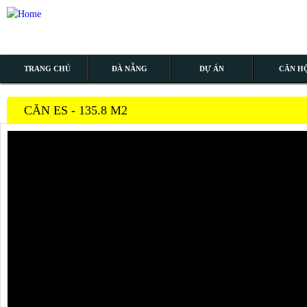
TRANG CHỦ
ĐÀ NẴNG
DỰ ÁN
CĂN H
CĂN ES - 135.8 M2
MẶT BẰNG TẦNG
MẶT BẰNG CĂN HỘ
CĂN FN – 77.06M2
CĂN IN - 101.62M2
CĂN GN – 129.52M2
CĂN JN - 122.29 M2
CĂN EN - 135.80 m2